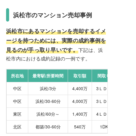
浜松市のマンション売却事例
浜松市にあるマンションを売却するイメ
ージを持つためには、実際の成約事例を
見るのが手っ取り早いです。
下記は、浜
松市内における成約記録の一例です。
所在地
最寄駅/所要時間
取引額
間取り
中区
浜松/3分
4,400万
3ＬＤＫ
中区
浜松/30-60分
4,000万
3ＬＤＫ
東区
浜松/60分～
1,400万
4ＬＤＫ
北区
都築/30-60分
540万
1DK