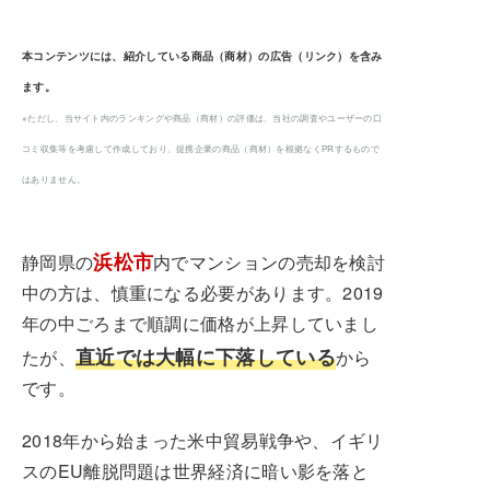
本コンテンツには、紹介している商品（商材）の広告（リンク）を含み
ます。
※ただし、当サイト内のランキングや商品（商材）の評価は、当社の調査やユーザーの口
コミ収集等を考慮して作成しており、提携企業の商品（商材）を根拠なくPRするもので
はありません。
浜松市
静岡県の
内でマンションの売却を検討
中の方は、慎重になる必要があります。2019
年の中ごろまで順調に価格が上昇していまし
直近では大幅に下落している
たが、
から
です。
2018年から始まった米中貿易戦争や、イギリ
スのEU離脱問題は世界経済に暗い影を落と