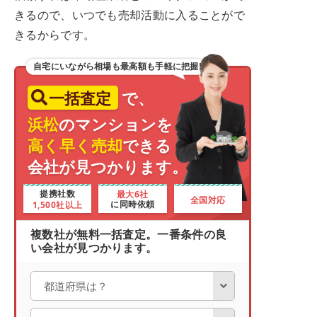
きるので、いつでも売却活動に入ることがで
きるからです。
自宅にいながら相場も最高額も手軽に把握!
一括査定
で、
浜松
のマンションを
高く早く売却
できる
会社が見つかります。
最大6社
提携社数
全国対応
1,500社以上
に同時依頼
複数社が無料一括査定。一番条件の良
い会社が見つかります。