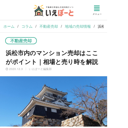
ホーム
/
コラム
/
不動産売却
/
地域の売却情報
/
浜松市内のマンシ
不動産売却
浜松市内のマンション売却はここ
がポイント｜相場と売り時を解説
2020.12.3
いえぽーと編集部