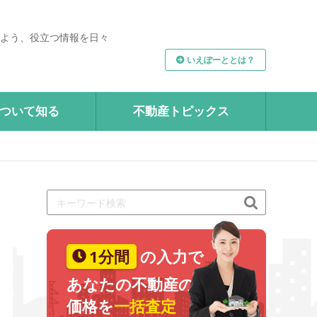
よう、役立つ情報を日々
いえぽーととは？
ついて知る
不動産トピックス

1分間
の入力で
あなたの不動産の
価格を
一括査定