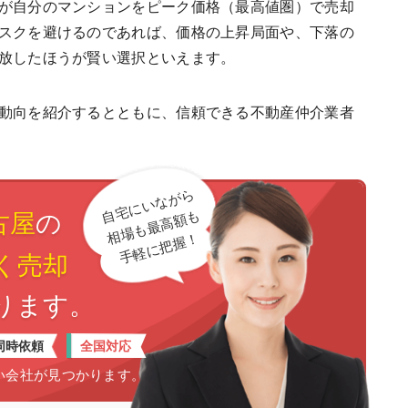
が自分のマンションをピーク価格（最高値圏）で売却
スクを避けるのであれば、価格の上昇局面や、下落の
放したほうが賢い選択といえます。
動向を紹介するとともに、信頼できる不動産仲介業者
自宅にいながら
古屋
の
相場も最高額も
手軽に把握！
く売却
ります。
全国対応
同時依頼
い会社が見つかります。