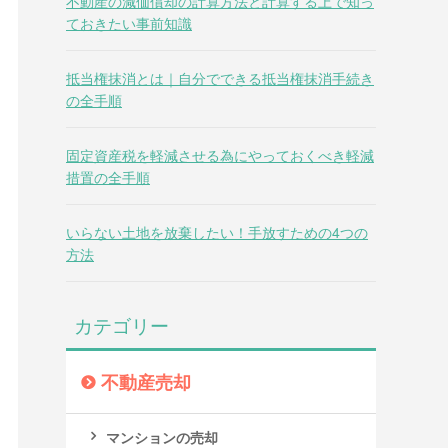
不動産の減価償却の計算方法と計算する上で知っ
ておきたい事前知識
抵当権抹消とは｜自分でできる抵当権抹消手続き
の全手順
固定資産税を軽減させる為にやっておくべき軽減
措置の全手順
いらない土地を放棄したい！手放すための4つの
方法
カテゴリー
不動産売却
マンションの売却