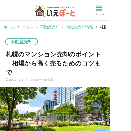
ホーム
/
コラム
/
不動産売却
/
地域の売却情報
/
札幌のマンション
不動産売却
札幌のマンション売却のポイント
｜相場から高く売るためのコツま
で
2020.12.3
いえぽーと編集部