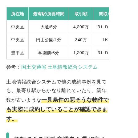
所在地
最寄駅/所要時間
取引額
間取り
中央区
大通/5分
4,200万
3ＬＤＫ
中央区
円山公園/1分
340万
1Ｋ
豊平区
学園前/6分
1,200万
3ＬＤＫ
参考：
国土交通省 土地情報総合システム
土地情報総合システムで他の成約事例を見て
も、最寄り駅からかなり離れていたり、築年
一見条件の悪そうな物件で
数が古いような
も実際に成約していることが確認できま
す。