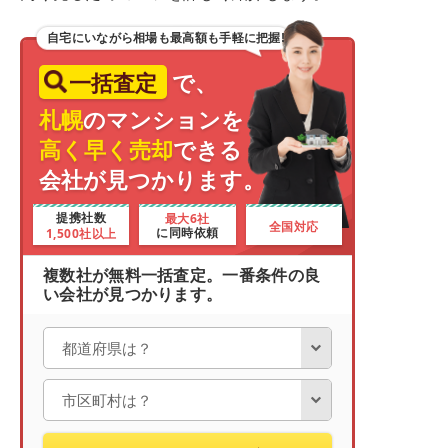
自宅にいながら相場も最高額も手軽に把握!
一括査定
で、
札幌
のマンションを
高く早く売却
できる
会社が見つかります。
最大6社
提携社数
全国対応
1,500社以上
に同時依頼
複数社が無料一括査定。一番条件の良
い会社が見つかります。