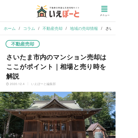
ホーム
/
コラム
/
不動産売却
/
地域の売却情報
/
さいたま市内のマ
不動産売却
さいたま市内のマンション売却は
ここがポイント｜相場と売り時を
解説
2020.12.4
いえぽーと編集部