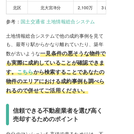
北区
北大宮/8分
2,100万
3ＬＤＫ
参考：
国土交通省 土地情報総合システム
土地情報総合システムで他の成約事例を見て
も、最寄り駅からかなり離れていたり、築年
一見条件の悪そうな物件で
数が古いような
も実際に成約していることが確認できま
す。
こちら
から検索することであなたの
物件のエリアにおける成約事例も調べら
れるので併せてご活用ください。
信頼できる不動産業者を選び高く
売却するためのポイント
自分のマンションを高値で売るためには、不