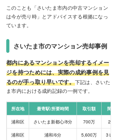
このことも「さいたま市内の中古マンション
は今が売り時」とアドバイスする根拠になっ
ています。
さいたま市のマンション売却事例
都内にあるマンションを売却するイメー
ジを持つためには、実際の成約事例を見
るのが手っ取り早いです。
下記は、さいた
ま市内における成約記録の一例です。
所在地
最寄駅/所要時間
取引額
間取り
浦和区
さいたま新都心/8分
700万
2ＤＫ
浦和区
浦和/6分
5,600万
3ＬＤＫ