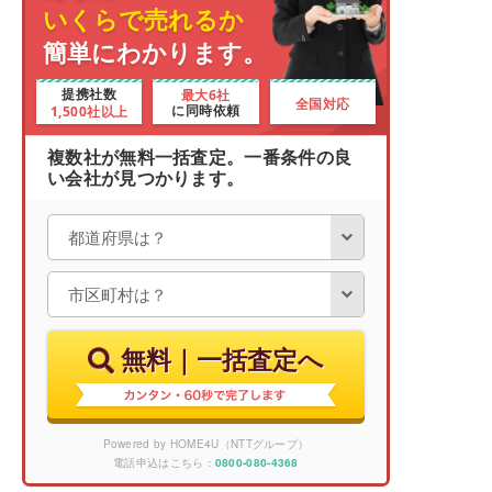
いくらで売れるか
簡単にわかります。
最大6社
提携社数
全国対応
1,500社以上
に同時依頼
複数社が無料一括査定。一番条件の良
い会社が見つかります。
無料｜一括査定へ
Powered by HOME4U（NTTグループ）
電話申込はこちら：
0800-080-4368