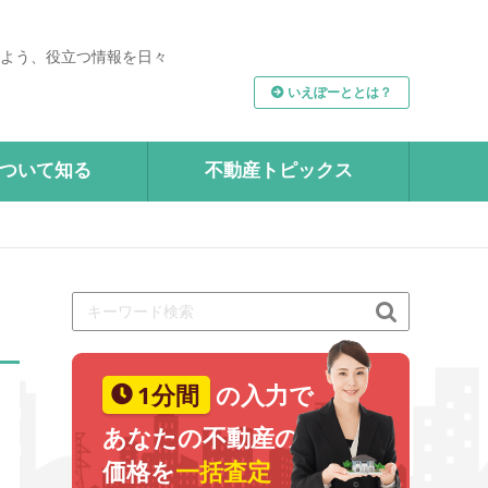
よう、役立つ情報を日々
いえぽーととは？
ついて知る
不動産トピックス

1分間
の入力で
あなたの不動産の
価格を
一括査定