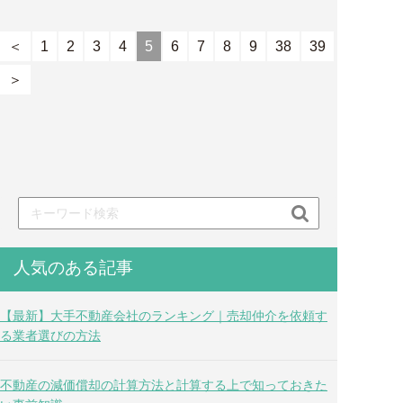
＜
1
2
3
4
5
6
7
8
9
38
39
＞

人気のある記事
【最新】大手不動産会社のランキング｜売却仲介を依頼す
る業者選びの方法
不動産の減価償却の計算方法と計算する上で知っておきた