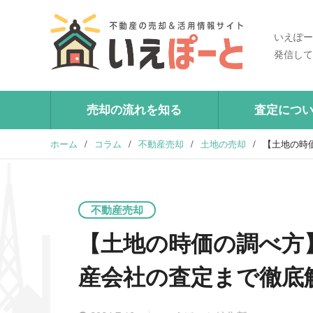
いえぽー
発信して
売却の流れを知る
査定につ
ホーム
/
コラム
/
不動産売却
/
土地の売却
/
【土地の時
不動産売却
【土地の時価の調べ方
産会社の査定まで徹底