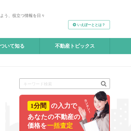
よう、役立つ情報を日々
いえぽーととは？
ついて知る
不動産トピックス

1分間
の入力で
あなたの不動産の
価格を
一括査定