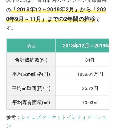
「2018年12～2019年2月」から「202
の
0年9月～11月」までの2年間の推移
で
す。
項目
2018年12月～2019年2月
合計成約数(件)
件
84
平均成約価格(円)
万円
1856.61
平均㎡単価(円/㎡)
円
25.72
平均専有面積(㎡)
㎡
70.03
参考：
レインズマーケットインフォメーショ
ン