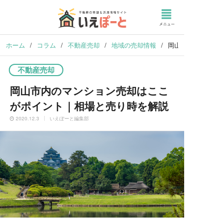
ホーム
/
コラム
/
不動産売却
/
地域の売却情報
/
岡山市内のマンシ
不動産売却
岡山市内のマンション売却はここ
がポイント｜相場と売り時を解説
2020.12.3
いえぽーと編集部