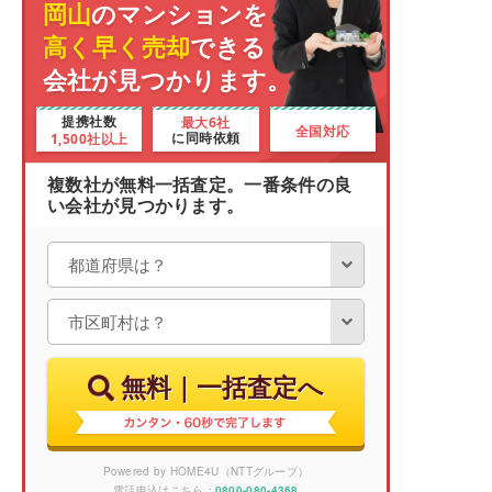
岡山
のマンションを
高く早く売却
できる
会社が見つかります。
最大6社
提携社数
全国対応
1,500社以上
に同時依頼
複数社が無料一括査定。一番条件の良
い会社が見つかります。
無料｜一括査定へ
Powered by HOME4U（NTTグループ）
電話申込はこちら：
0800-080-4368