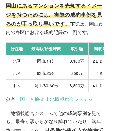
岡山にあるマンションを売却するイメー
ジを持つためには、実際の成約事例を見
るのが手っ取り早いです。
下記は、岡山市
内の各区における成約記録の一例です。
所在地
最寄駅/所要時間
取引額
間取り
北区
岡山/14分
3,100万
2ＬＤＫ
北区
岡山/25分
250万
1Ｋ
中区
岡山/30-60分
3,800万
4ＬＤＫ
参考：
国土交通省 土地情報総合システム
土地情報総合システムで他の成約事例を見て
も、最寄り駅からかなり離れていたり、築年
一見条件の悪そうな物件で
数が古いような