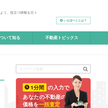
よう、役立つ情報を日々
いえぽーととは？
ついて知る
不動産トピックス

1分間
の入力で
あなたの不動産の
価格を
一括査定