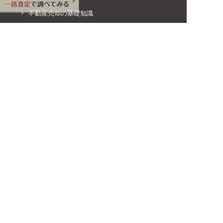
不動産売却の基礎知識
マンション売却ノウハウ
一戸建て売却ノウハウ
土地売却ノウハウ
不動産会社を見つける
不動産売却の税金対策
不動産購入
土地活用
リフォーム
いえぽーととは？
執筆・監修者紹介
運営会社情報