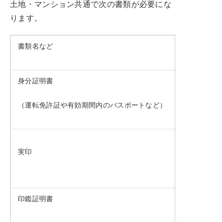
土地・マンション共通で次の書類が必要にな
ります。
書類名など
内容
身分証明書
・本人確認
（運転免許証や有効期間内のパスポートなど）
・名義人の
実印
・共有不動
印鑑証明書
・発行3ヵ