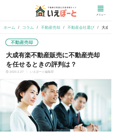
ホーム
/
コラム
/
不動産売却
/
不動産会社選び
/
大成有楽不動産販
不動産売却
大成有楽不動産販売に不動産売却
を任せるときの評判は？
2020.2.27
いえぽーと編集部