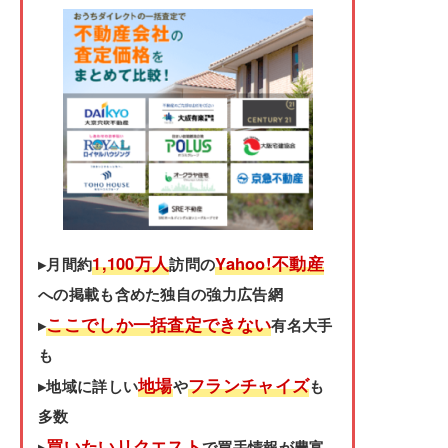
1,100万人
Yahoo!不動産
▸月間約
訪問の
への掲載も含めた独自の強力広告網
ここでしか一括査定できない
▸
有名大手
も
地場
フランチャイズ
▸地域に詳しい
や
も
多数
買いたいリクエスト
▸
で買手情報が豊富