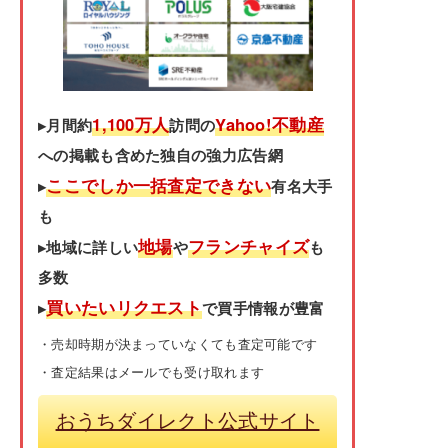
1,100万人
Yahoo!不動産
▸月間約
訪問の
への掲載も含めた独自の強力広告網
ここでしか一括査定できない
▸
有名大手
も
地場
フランチャイズ
▸地域に詳しい
や
も
多数
買いたいリクエスト
▸
で買手情報が豊富
・売却時期が決まっていなくても査定可能です
・査定結果はメールでも受け取れます
おうちダイレクト公式サイト