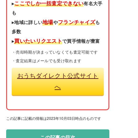
ここでしか一括査定できない
▸
有名大手
も
地場
フランチャイズ
▸地域に詳しい
や
も
多数
買いたいリクエスト
▸
で買手情報が豊富
・売却時期が決まっていなくても査定可能です
・査定結果はメールでも受け取れます
おうちダイレクト公式サイト
へ
この記事に記載の情報は2023年10月03日時点のものです
この記事の目次