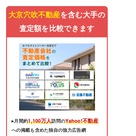
大京穴吹不動産
を含む大手の
査定額を比較できます
1,100万人
Yahoo!不動産
▸月間約
訪問の
への掲載も含めた独自の強力広告網