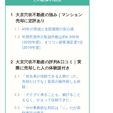
1
大京穴吹不動産の強み｜マンション
売却に定評あり
1.1
40年の実績と全国展開の安心感
1.2
年間売買仲介取扱件数は約6,300件
(2020年度)、オリコン顧客満足度1位
(2019年度)
2
大京穴吹不動産の評判&口コミ｜実
際に売却した人の体験談付き
2.1
「担当者が信頼できる人柄だった。
売却だけでなく新居の物件探しも依
頼」
2.2
「グイグイ来ることも、媚びること
もなく、かえって信頼できた」
2.3
「やや事務的な対応は『△』だが高
額査定で満足」