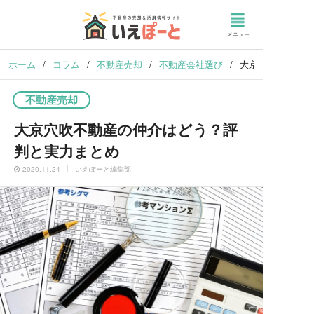
ホーム
/
コラム
/
不動産売却
/
不動産会社選び
/
大京穴吹不動産の
不動産売却
大京穴吹不動産の仲介はどう？評
判と実力まとめ
2020.11.24
いえぽーと編集部