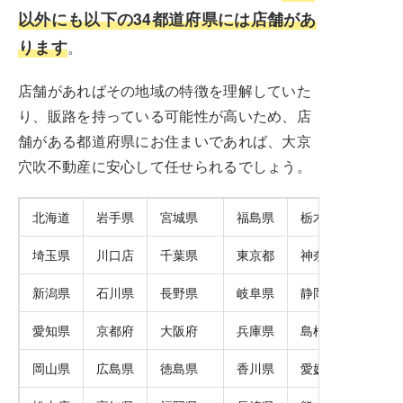
以外にも以下の34都道府県には店舗があ
ります
。
店舗があればその地域の特徴を理解していた
り、販路を持っている可能性が高いため、店
舗がある都道府県にお住まいであれば、大京
穴吹不動産に安心して任せられるでしょう。
北海道
岩手県
宮城県
福島県
栃木県
埼玉県
川口店
千葉県
東京都
神奈川県
新潟県
石川県
長野県
岐阜県
静岡県
愛知県
京都府
大阪府
兵庫県
島根県
岡山県
広島県
徳島県
香川県
愛媛県