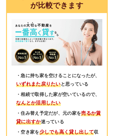
が比較できます
・急に持ち家を空けることになったが、
いずれまた戻りたい
と思っている
・相続で取得した家が空いているので、
なんとか活用したい
売るか賃
・住み替え予定だが、元の家を
貸に出すか
迷っている
少しでも高く貸し出して
・空き家を
収