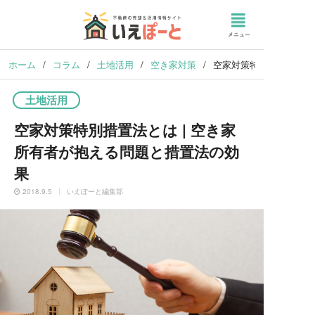
ホーム
/
コラム
/
土地活用
/
空き家対策
/
空家対策特別措置法とは
土地活用
空家対策特別措置法とは | 空き家
所有者が抱える問題と措置法の効
果
2018.9.5
いえぽーと編集部