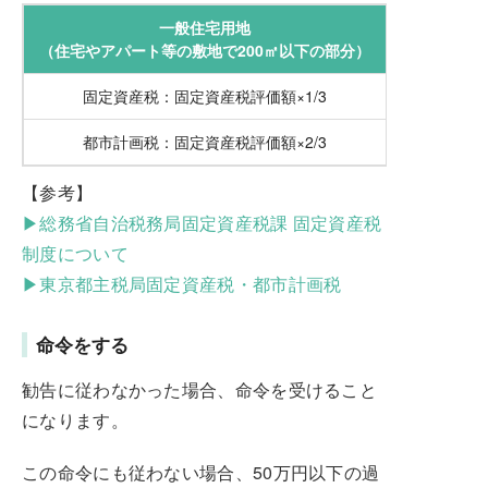
一般住宅用地
（住宅やアパート等の敷地で200㎡以下の部分）
（住宅・ア
固定資産税：固定資産税評価額×1/3
都市計画税：固定資産税評価額×2/3
【参考】
▶総務省自治税務局固定資産税課 固定資産税
制度について
▶東京都主税局固定資産税・都市計画税
命令をする
勧告に従わなかった場合、命令を受けること
になります。
この命令にも従わない場合、50万円以下の過