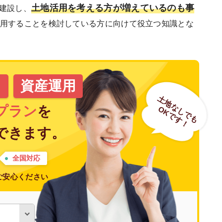
土地活用を考える方が増えているのも事
建設し、
用することを検討している方に向けて役立つ知識とな
資産運用
土地なしでも
プラン
を
OKです！
できます。
全国対応
ご安心ください