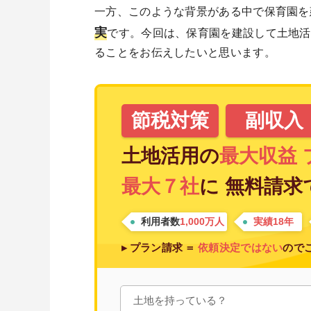
一方、このような背景がある中で保育園を
実
です。今回は、保育園を建設して土地活
ることをお伝えしたいと思います。
節税対策
副収入
土地活用の
最大収益
最大７社
に
無料請求
利用者数
1,000万人
実績18年
▸ プラン請求 ＝
依頼決定ではない
ので