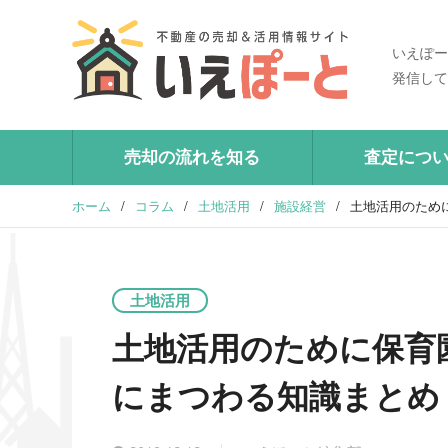
いえぽー
発信して
売却の流れを知る
査定につ
ホーム
/
コラム
/
土地活用
/
施設経営
/
土地活用のため
土地活用
土地活用のために保育
にまつわる知識まとめ