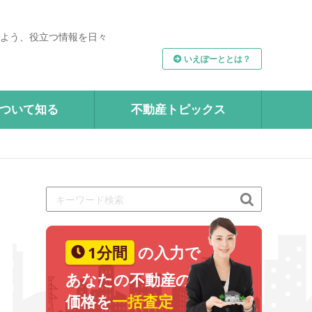
よう、役立つ情報を日々
いえぽーととは？
ついて知る
不動産トピックス

1分間
の入力で
あなたの不動産の
価格を
一括査定