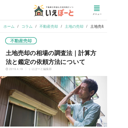
ホーム
/
コラム
/
不動産売却
/
土地の売却
/
土地売却の相場の調査
不動産売却
土地売却の相場の調査法｜計算方
法と鑑定の依頼方法について
2019.4.19
いえぽーと編集部