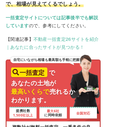
で、相場が見えてくるでしょう。
一括査定サイトについては記事後半でも解説
しています
ので、参考にしてください。
【関連記事】
不動産一括査定26サイトを紹介
｜あなたに合ったサイトが見つかる！
自宅にいながら相場も最高額も手軽に把握!
一括査定
で
あなたの土地が
最高いくらで
売れるか
わかります。
最大6社
提携社数
全国対応
1,500社以上
に同時依頼