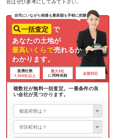
合はぜひ参考にしてみて下さい。
自宅にいながら相場も最高額も手軽に把握!
一括査定
で
あなたの土地が
最高いくらで
売れるか
わかります。
最大6社
提携社数
全国対応
1,500社以上
に同時依頼
複数社が無料一括査定。一番条件の良
い会社が見つかります。