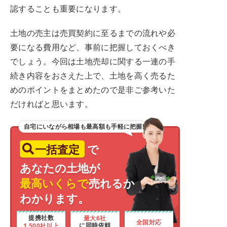
認することも重要になります。
土地の売主は売買契約に至るまでの流れや必
要になる費用など、事前に把握しておくべき
でしょう。今回は土地売却に関する一連の手
続き内容をおさえた上で、土地を高く売るた
めのポイントをまとめたので是非ご参考いた
だければと思います。
自宅にいながら相場も最高額も手軽に把握!
一括査定
で
あなたの土地が
最高いくらで
売れるか
わかります。
最大6社
提携社数
全国対応
1,500社以上
に同時依頼