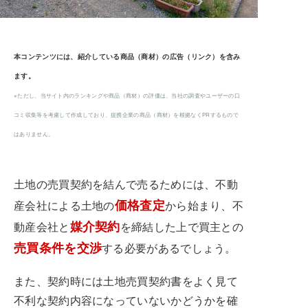
本コンテンツには、紹介している商品（商材）の広告（リンク）を含み
ます。
※ただし、当サイト内のランキングや商品（商材）の評価は、当社の調査やユーザーの口
コミ収集等を考慮して作成しており、提携企業の商品（商材）を根拠なくPRするもので
はありません。
土地の売買契約を結んで売るためには、不動
価格査定
産会社による土地の
から始まり、不
媒介契約
動産会社と
を締結した上で買主との
売買条件を交渉
する必要があるでしょう。
また、契約時には土地売買契約書をよく見て
不利な契約内容になっていないかどうかを確