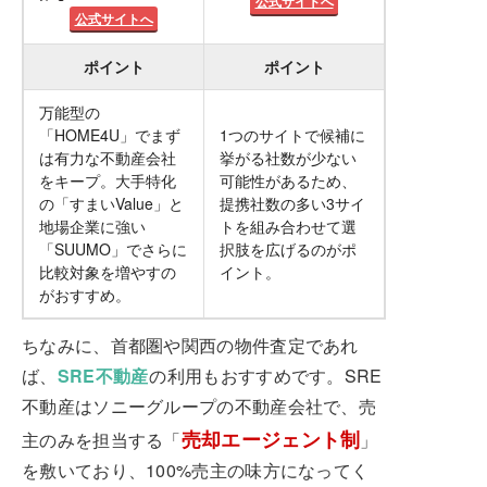
公式サイトへ
公式サイトへ
ポイント
ポイント
万能型の
「HOME4U」でまず
1つのサイトで候補に
は有力な不動産会社
挙がる社数が少ない
をキープ。大手特化
可能性があるため、
の「すまいValue」と
提携社数の多い3サイ
地場企業に強い
トを組み合わせて選
「SUUMO」でさらに
択肢を広げるのがポ
比較対象を増やすの
イント。
がおすすめ。
ちなみに、首都圏や関西の物件査定であれ
ば、
SRE不動産
の利用もおすすめです。SRE
不動産はソニーグループの不動産会社で、売
売却エージェント制
主のみを担当する「
」
を敷いており、100%売主の味方になってく