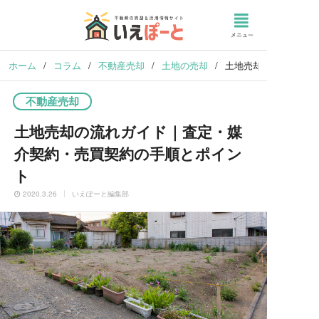
ホーム
/
コラム
/
不動産売却
/
土地の売却
/
土地売却の流れガイド
不動産売却
土地売却の流れガイド｜査定・媒
介契約・売買契約の手順とポイン
ト
2020.3.26
いえぽーと編集部