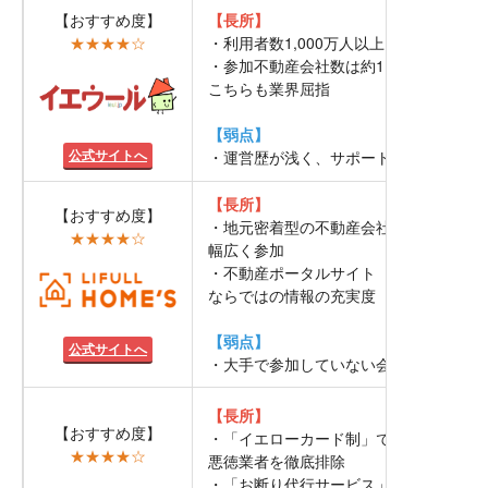
【おすすめ度】
【長所】
★★★★☆
・利用者数1,000万人以上は業界No.1
・参加不動産会社数は約1,600社で
こちらも業界屈指
【弱点】
公式サイトへ
・運営歴が浅く、サポートはやや少なめ
【長所】
【おすすめ度】
・地元密着型の不動産会社が
★★★★☆
幅広く参加
・不動産ポータルサイト
ならではの情報の充実度
【弱点】
公式サイトへ
・大手で参加していない会社がある
【長所】
【おすすめ度】
・「イエローカード制」で
★★★★☆
悪徳業者を徹底排除
・「お断り代行サービス」など