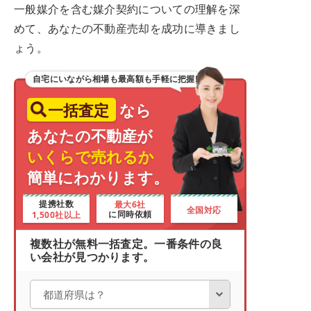
一般媒介を含む媒介契約についての理解を深
めて、あなたの不動産売却を成功に導きまし
ょう。
自宅にいながら相場も最高額も手軽に把握!
一括査定
なら
あなたの不動産が
いくらで売れるか
簡単にわかります。
最大6社
提携社数
全国対応
1,500社以上
に同時依頼
複数社が無料一括査定。一番条件の良
い会社が見つかります。