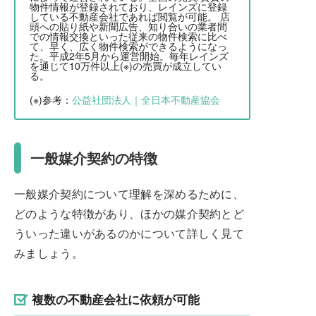
物件情報が登録されており、レインズに登録
している不動産会社であれば閲覧が可能。 店
頭への貼り紙や新聞広告、知り合いの業者間
での情報交換といった従来の物件検索に比べ
て、早く、広く物件検索ができるようになっ
た。平成2年5月から運営開始。毎年レインズ
を通じて10万件以上(※)の売買が成立してい
る。
(※)参考：
公益社団法人｜全日本不動産協会
一般媒介契約の特徴
一般媒介契約について理解を深めるために、
どのような特徴があり、ほかの媒介契約とど
ういった違いがあるのかについて詳しく見て
みましょう。
複数の不動産会社に依頼が可能