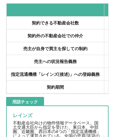
契約できる不動産会社数
契約外の不動産会社での仲介
営業経費を
売主が自身で買主を探しての制約
売主への状況報告義務
指定流通機構「レインズ(後述)」への登録義務
なし(ただし
契約期間
無制限(行政の
用語チェック
レインズ
不動産会社向けの物件情報データベース。国
土交通大臣から指定を受けた、東日本、中部
圏、近畿圏、西日本の4つの「指定流通機構」
によって運営されている。全国の売買/賃貸の