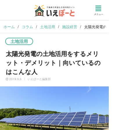
ホーム
/
コラム
/
土地活用
/
施設経営
/
太陽光発電の土地活用をす
土地活用
太陽光発電の土地活用をするメリ
ット・デメリット｜向いているの
はこんな人
2019.9.6
いえぽーと編集部