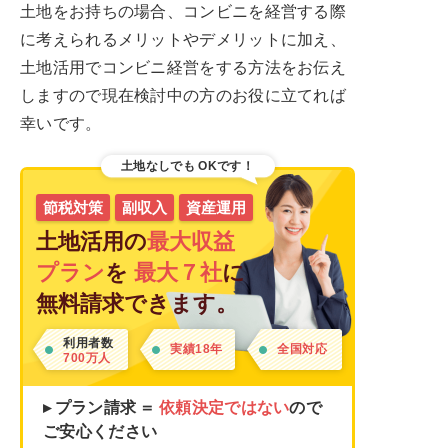
土地をお持ちの場合、コンビニを経営する際
に考えられるメリットやデメリットに加え、
土地活用でコンビニ経営をする方法をお伝え
しますので現在検討中の方のお役に立てれば
幸いです。
土地なしでも
OKです！
節税対策
副収入
資産運用
土地活用の
最大収益
プラン
を
最大７社
に
無料請求できます。
利用者数
実績18年
全国対応
700万人
▸ プラン請求 ＝
依頼決定ではない
ので
ご安心ください