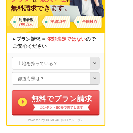
無料請求できます。
利用者数
実績18年
全国対応
700万人
▸ プラン請求 ＝
依頼決定ではない
ので
ご安心ください
無料でプラン請求
Powered by HOME4U（NTTグループ）