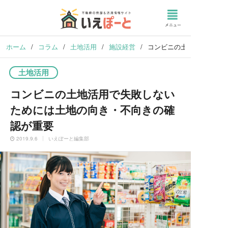
ホーム
/
コラム
/
土地活用
/
施設経営
/
コンビニの土地活用で失敗
土地活用
コンビニの土地活用で失敗しない
ためには土地の向き・不向きの確
認が重要
2019.9.6
いえぽーと編集部