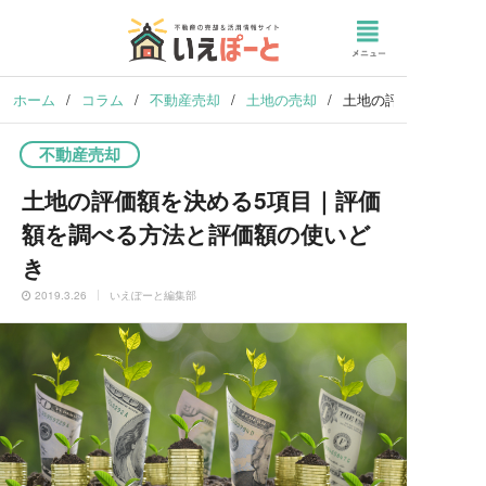
ホーム
/
コラム
/
不動産売却
/
土地の売却
/
土地の評価額を決める
不動産売却
土地の評価額を決める5項目｜評価
額を調べる方法と評価額の使いど
き
2019.3.26
いえぽーと編集部