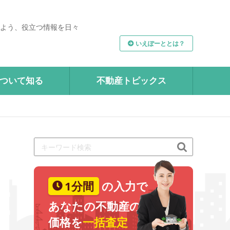
よう、役立つ情報を日々
いえぽーととは？
ついて知る
不動産トピックス

1分間
の入力で
あなたの不動産の
価格を
一括査定