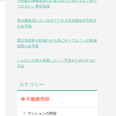
不動産の減価償却の計算方法と計算する上で知っ
ておきたい事前知識
抵当権抹消とは｜自分でできる抵当権抹消手続き
の全手順
固定資産税を軽減させる為にやっておくべき軽減
措置の全手順
いらない土地を放棄したい！手放すための4つの
方法
カテゴリー
不動産売却
マンションの売却