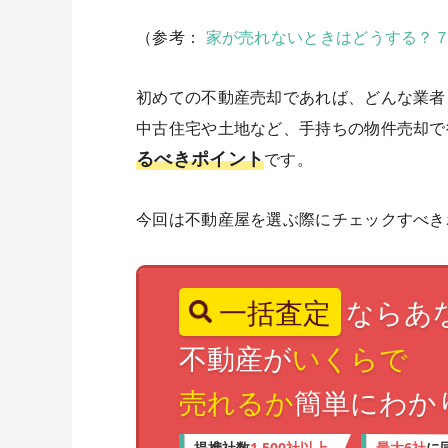
（参考：
家が売れないときはどうする？
初めての不動産売却であれば、どんな業者
中古住宅や土地など、手持ちの物件売却で
るべきポイント
です。
今回は不動産屋を選ぶ際にチェックすべき
一括査定
ならあ
不動産が
いくらで
売れるか
簡単にわか
1,500社以上
最大6社
提携社数
に