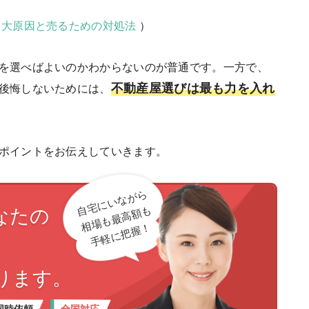
７大原因と売るための対処法
）
を選べばよいのかわからないのが普通です。一方で、
不動産屋選びは最も力を入れ
後悔しないためには、
ポイントをお伝えしていきます。
自宅にいながら
なたの
相場も最高額も
手軽に把握！
ります。
全国対応
同時依頼