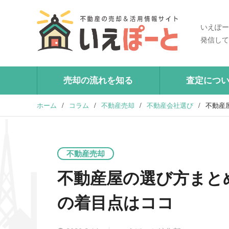
いえぽー
発信して
売却の流れを知る
査定につ
ホーム
/
コラム
/
不動産売却
/
不動産会社選び
/
不動産
不動産売却
不動産屋の選び方まと
の着目点はココ