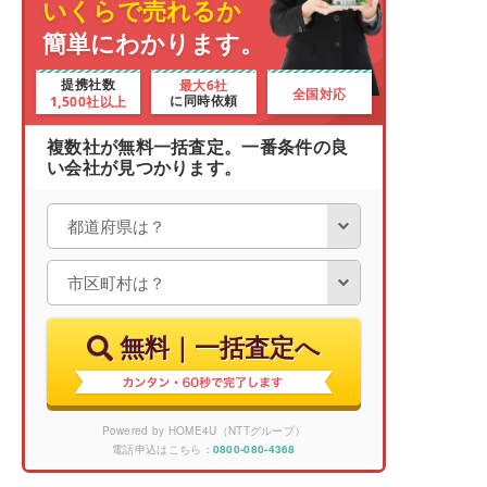
いくらで売れるか
簡単にわかります。
最大6社
提携社数
全国対応
1,500社以上
に同時依頼
複数社が無料一括査定。一番条件の良
い会社が見つかります。
無料｜一括査定へ
Powered by HOME4U（NTTグループ）
電話申込はこちら：
0800-080-4368