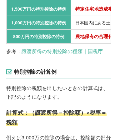
特定住宅地造成事業
1,500万円の特別控除の特例
1,000万円の特別控除の特例
日本国内にある土地で、
農地保有の合理化
800万円の特別控除の特例
などのために
参考：
譲渡所得の特別控除の種類｜国税庁
特別控除の計算例
特別控除の税額を出したいときの計算式は、
下記のようになります。
計算式：（譲渡所得－控除額）×税率＝
税額
例えば3,000万の控除の場合は、控除額の部分