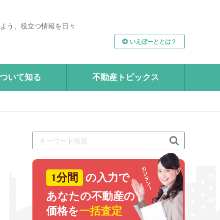
よう、役立つ情報を日々
いえぽーととは？
ついて知る
不動産トピックス

1分間
の入力で
あなたの不動産の
価格を
一括査定