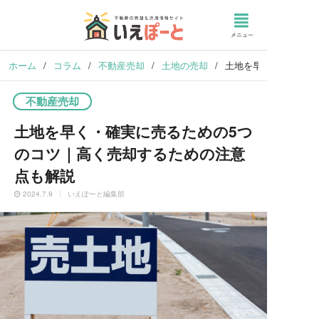
ホーム
/
コラム
/
不動産売却
/
土地の売却
/
土地を早く・確実に売
不動産売却
土地を早く・確実に売るための5つ
のコツ｜高く売却するための注意
点も解説
2024.7.9
いえぽーと編集部