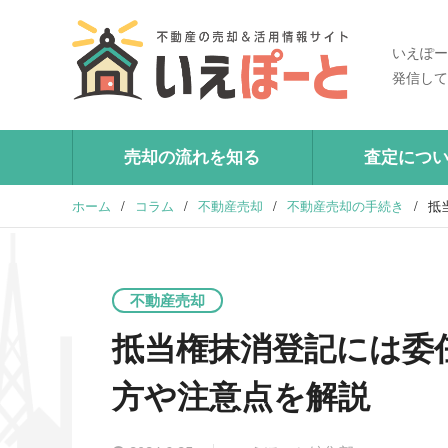
いえぽー
発信して
売却の流れを知る
査定につ
ホーム
/
コラム
/
不動産売却
/
不動産売却の手続き
/
抵
不動産売却
抵当権抹消登記には委
方や注意点を解説