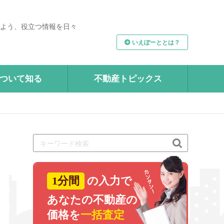
よう、役立つ情報を日々
いえぽーととは？
ついて知る
不動産トピックス

1分間
の入力で
あなたの不動産の
価格を
一括査定