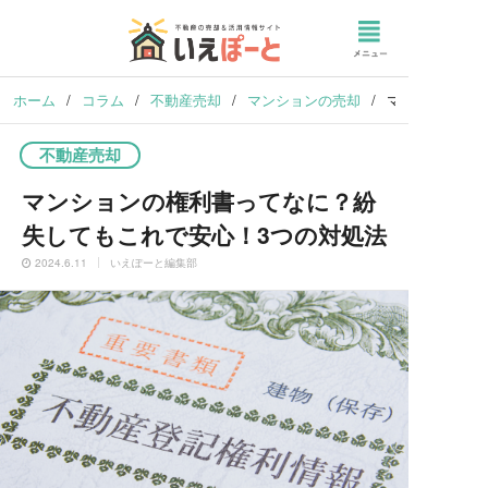
ホーム
/
コラム
/
不動産売却
/
マンションの売却
/
マンションの権
不動産売却
マンションの権利書ってなに？紛
失してもこれで安心！3つの対処法
2024.6.11
いえぽーと編集部