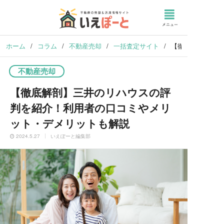
ホーム
/
コラム
/
不動産売却
/
一括査定サイト
/
【徹底解剖】三井
不動産売却
【徹底解剖】三井のリハウスの評
判を紹介！利用者の口コミやメリ
ット・デメリットも解説
2024.5.27
いえぽーと編集部