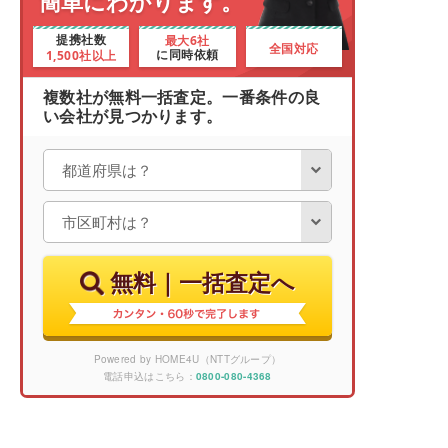
簡単にわかります。
最大6社
提携社数
全国対応
1,500社以上
に同時依頼
複数社が無料一括査定。一番条件の良
い会社が見つかります。
無料｜一括査定へ
Powered by HOME4U（NTTグループ）
電話申込はこちら：
0800-080-4368