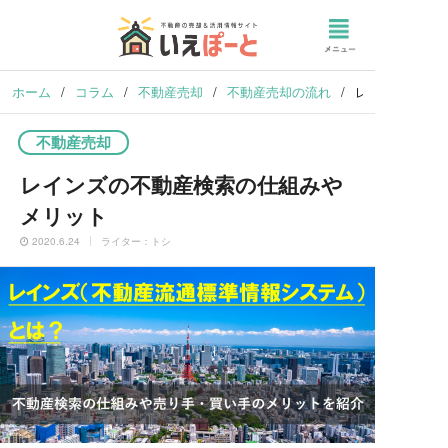
ホーム
/
コラム
/
不動産売却
/
不動産売却の流れ
/
レインズの不動
不動産売却
レインズの不動産検索の仕組みや
メリット
2020.6.24
ライター：トシ