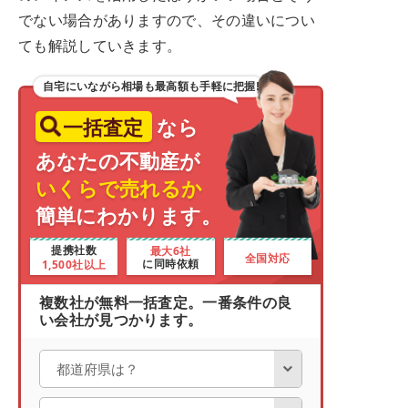
でない場合がありますので、その違いについ
ても解説していきます。
自宅にいながら相場も最高額も手軽に把握!
一括査定
なら
あなたの不動産が
いくらで売れるか
簡単にわかります。
最大6社
提携社数
全国対応
1,500社以上
に同時依頼
複数社が無料一括査定。一番条件の良
い会社が見つかります。