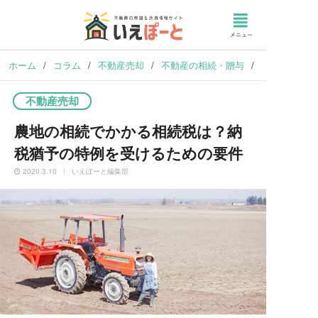
ホーム
/
コラム
/
不動産売却
/
不動産の相続・贈与
/
農地の相続で
不動産売却
農地の相続でかかる相続税は？納
税猶予の特例を受けるための要件
2020.3.10
いえぽーと編集部