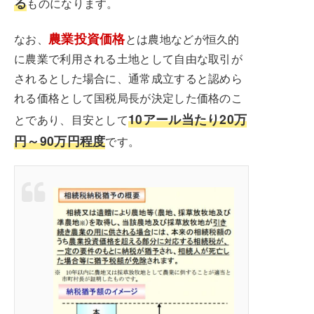
る
ものになります。
農業投資価格
なお、
とは農地などが恒久的
に農業で利用される土地として自由な取引が
されるとした場合に、通常成立すると認めら
れる価格として国税局長が決定した価格のこ
10アール当たり20万
とであり、目安として
円～90万円程度
です。