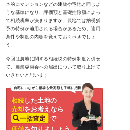
本的にマンションなどの建物や宅地と同じよ
うな基準になり、評価額と基礎控除額によっ
て相続税率が決まりますが、農地では納税猶
予の特例が適用される場合があるため、適用
条件や制度の内容を覚えておくべきでしょ
う。
今回は農地に関する相続税の特例制度と併せ
て、農業委員会への届出について取り上げて
いきたいと思います。
自宅にいながら相場も最高額も手軽に把握!
相続
した土地の
売却
をお考えなら
一括査定
で
価値
を知りましょう。