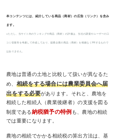
本コンテンツには、紹介している商品（商材）の広告（リンク）を含み
ます。
※ただし、当サイト内のランキングや商品（商材）の評価は、当社の調査やユーザーの口
コミ収集等を考慮して作成しており、提携企業の商品（商材）を根拠なくPRするもので
はありません。
農地は普通の土地と比較して扱いが異なるた
相続をする場合には農業委員会へ届
め、
出をする必要
があります。それと、農地を
相続した相続人（農業後継者）の支援を図る
納税猶予の特例
制度である
も、農地の相続
では重要になります。
農地の相続でかかる相続税の算出方法は、基