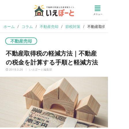
ホーム
/
コラム
/
不動産売却
/
節税対策
/
不動産取得税の軽減方法
不動産売却
不動産取得税の軽減方法｜不動産
の税金を計算する手順と軽減方法
2019.3.26
いえぽーと編集部