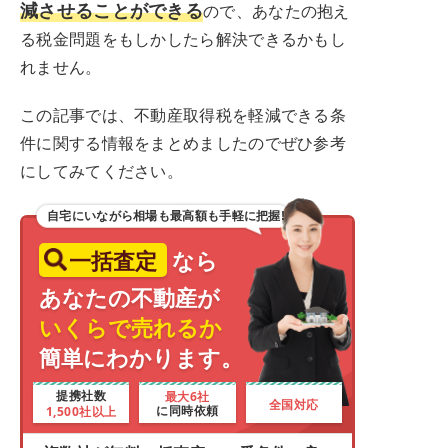
減させることができる
ので、あなたの抱え
る税金問題をもしかしたら解決できるかもし
れません。
この記事では、不動産取得税を軽減できる条
件に関する情報をまとめましたのでぜひ参考
にしてみてください。
自宅にいながら相場も最高額も手軽に把握!
一括査定
なら
あなたの不動産が
いくらで売れるか
簡単にわかります。
最大6社
提携社数
全国対応
1,500社以上
に同時依頼