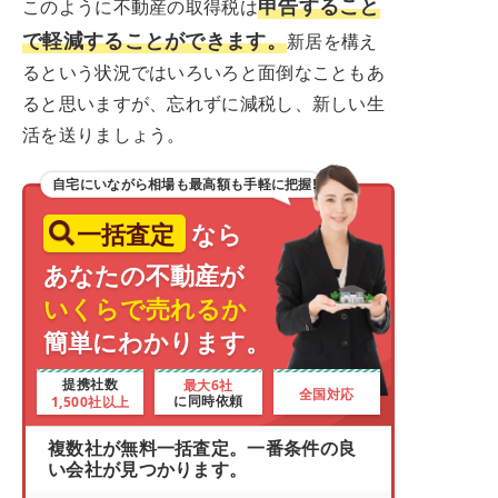
申告すること
このように不動産の取得税は
で軽減することができます。
新居を構え
るという状況ではいろいろと面倒なこともあ
ると思いますが、忘れずに減税し、新しい生
活を送りましょう。
自宅にいながら相場も最高額も手軽に把握!
一括査定
なら
あなたの不動産が
いくらで売れるか
簡単にわかります。
最大6社
提携社数
全国対応
1,500社以上
に同時依頼
複数社が無料一括査定。一番条件の良
い会社が見つかります。